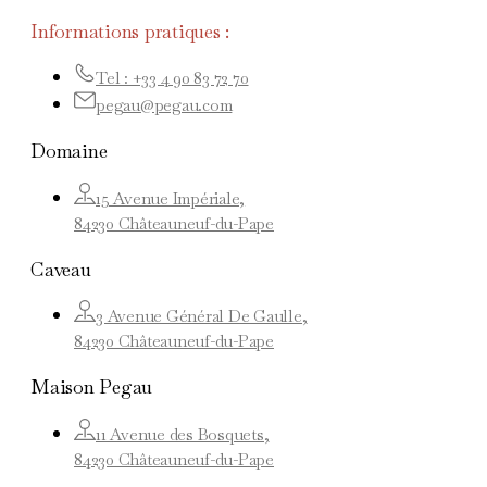
Informations pratiques :
Tel : +33 4 90 83 72 70
pegau@pegau.com
Domaine
15 Avenue Impériale,
84230 Châteauneuf-du-Pape
Caveau
3 Avenue Général De Gaulle,
84230 Châteauneuf-du-Pape
Maison Pegau
11 Avenue des Bosquets,
84230 Châteauneuf-du-Pape